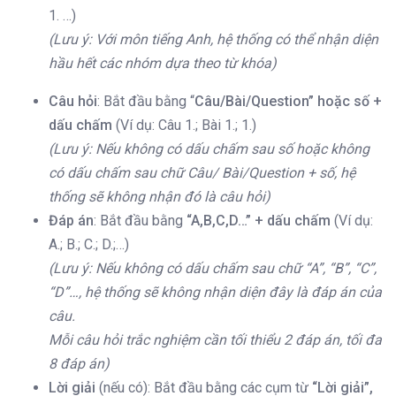
1. …)
(Lưu ý: Với môn tiếng Anh, hệ thống có thể nhận diện
hầu hết các nhóm dựa theo từ khóa)
Câu hỏi
: Bắt đầu bằng “
Câu/Bài/Question” hoặc số +
dấu chấm
(Ví dụ: Câu 1.; Bài 1.; 1.)
(Lưu ý: Nếu không có dấu chấm sau số hoặc không
có dấu chấm sau chữ Câu/ Bài/Question + số, hệ
thống sẽ không nhận đó là câu hỏi)
Đáp án
: Bắt đầu bằng
“A,B,C,D…” + dấu chấm
(Ví dụ:
A.; B.; C.; D.;…)
(Lưu ý: Nếu không có dấu chấm sau chữ “A”, “B”, “C”,
“D”…, hệ thống sẽ không nhận diện đây là đáp án của
câu.
Mỗi câu hỏi trắc nghiệm cần tối thiểu 2 đáp án, tối đa
8 đáp án)
Lời giải
(nếu có): Bắt đầu bằng các cụm từ
“Lời giải”,