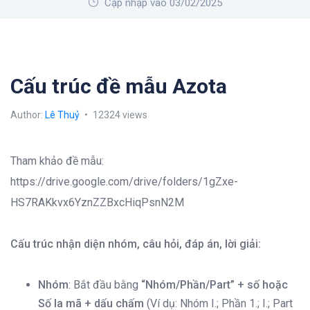
Cập nhập vào 03/02/2025
Cấu trúc đề mẫu Azota
Author:
Lê Thuỷ
12324 views
Tham khảo đề mẫu:
https://drive.google.com/drive/folders/1gZxe-
HS7RAKkvx6YznZZBxcHiqPsnN2M
Cấu trúc nhận diện nhóm, câu hỏi, đáp án, lời giải:
Nhóm
: Bắt đầu bằng
“Nhóm/Phần/Part” + số hoặc
Số la mã + dấu chấm
(Ví dụ: Nhóm I.; Phần 1.; I.; Part