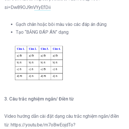
si=Dw89OJ9nVYyEfDii
Gạch chân hoặc bôi màu vào các đáp án đúng
Tạo “BẢNG ĐÁP ÁN” dạng
3. Câu trắc nghiệm ngắn/ Điền từ
Video hướng dẫn cài đặt dạng câu trắc nghiệm ngắn/điền
từ:
https://youtu.be/m7oBwEojdTo?