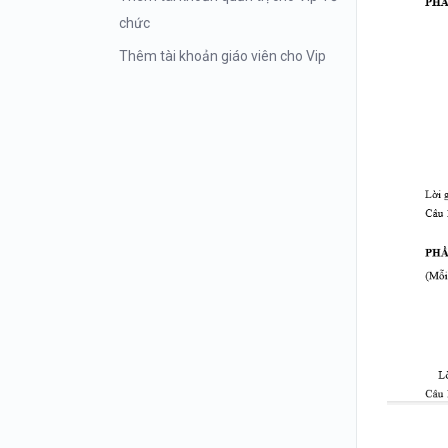
chức
Thêm tài khoản giáo viên cho Vip
Tổ chức
Tạo lớp cho tài khoản Vip tổ chức
Thêm học sinh vào lớp
Phân quyền cho giáo viên theo lớp
Hướng dẫn cho học sinh tham gia
lớp học
Cấu trúc đề mẫu Azota
Tạo đề thi Docx cấu trúc mới 2025
Tạo đáp án chấm phiếu tô từ File
Excel
Tạo đáp án chấm phiếu tô trực tiếp
trên Web