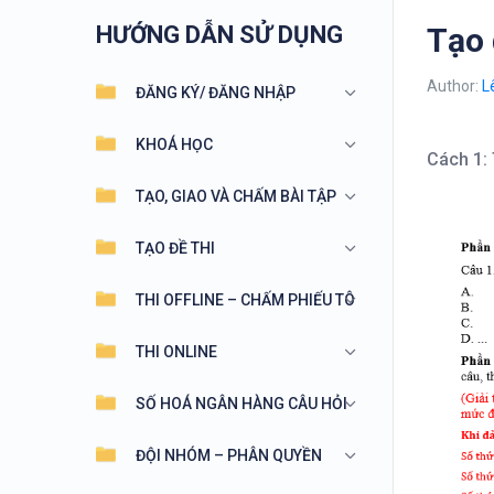
HƯỚNG DẪN SỬ DỤNG
Tạo 
Author:
L
ĐĂNG KÝ/ ĐĂNG NHẬP
KHOÁ HỌC
Cách 1: 
TẠO, GIAO VÀ CHẤM BÀI TẬP
TẠO ĐỀ THI
THI OFFLINE – CHẤM PHIẾU TÔ
THI ONLINE
SỐ HOÁ NGÂN HÀNG CÂU HỎI
ĐỘI NHÓM – PHÂN QUYỀN