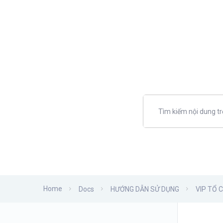
Home
Docs
HƯỚNG DẪN SỬ DỤNG
VIP TỔ 