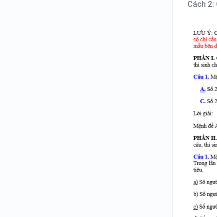
Cách 2: 
Số hóa nội dung File PDF
Ngân hàng câu hỏi theo chương
trình của Bộ
Thiết lập ma trận đề và sinh đề từ
ma trận theo chương trình của Bộ
Tạo đề từ Ngân hàng chung (Kho đề
của Azota)
Sinh đề từ Ma trận đề
Chuyển đề thi thành dạng tương tác
PPT
Tạo thư mục Ngân hàng câu hỏi
theo chuyên đề
Rút câu hỏi từ Ngân hàng đề của
trường
Cài đặt chế độ luyện tập