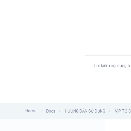
Home
Docs
HƯỚNG DẪN SỬ DỤNG
VIP TỔ 