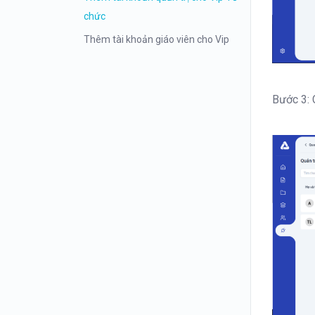
chức
Thêm tài khoản giáo viên cho Vip
Tổ chức
Tạo lớp cho tài khoản Vip tổ chức
Bước 3: 
Thêm học sinh vào lớp
Phân quyền cho giáo viên theo lớp
Hướng dẫn cho học sinh tham gia
lớp học
Cấu trúc đề mẫu Azota
Tạo đề thi Docx cấu trúc mới 2025
Tạo đáp án chấm phiếu tô từ File
Excel
Tạo đáp án chấm phiếu tô trực tiếp
trên Web