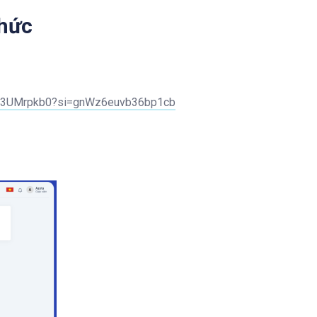
chức
A043UMrpkb0?si=gnWz6euvb36bp1cb