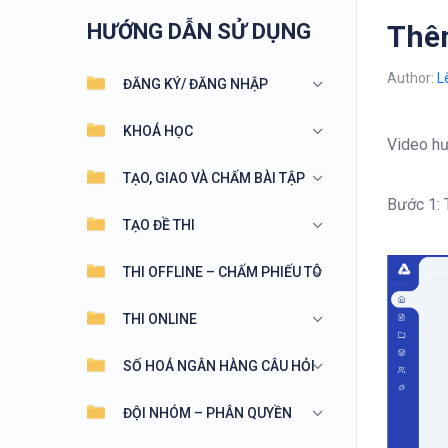
HƯỚNG DẪN SỬ DỤNG
Thêm
Author:
L
ĐĂNG KÝ/ ĐĂNG NHẬP
KHOÁ HỌC
Video hư
TẠO, GIAO VÀ CHẤM BÀI TẬP
Bước 1: 
TẠO ĐỀ THI
THI OFFLINE – CHẤM PHIẾU TÔ
THI ONLINE
SỐ HOÁ NGÂN HÀNG CÂU HỎI
ĐỘI NHÓM – PHÂN QUYỀN