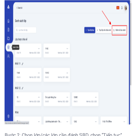
Bước 2: Chọn lớp/các lớp cần đánh SBD, chọn “Tiếp tục”