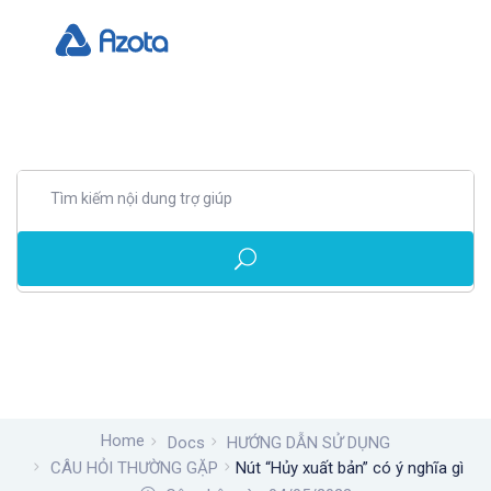
Home
Docs
HƯỚNG DẪN SỬ DỤNG
CÂU HỎI THƯỜNG GẶP
Nút “Hủy xuất bản” có ý nghĩa gì