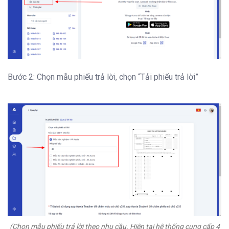
Bước 2: Chọn mẫu phiếu trả lời, chọn “Tải phiếu trả lời”
(Chọn mẫu phiếu trả lời theo nhu cầu. Hiện tại hệ thống cung cấp 4