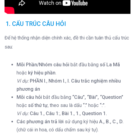
1. CẤU TRÚC CÂU HỎI
Để hệ thống nhận diện chính xác, đề thi cần tuân thủ cấu trúc
sau:
Mỗi Phần/Nhóm câu hỏi
bắt đầu bằng
số La Mã
hoặc
ký hiệu phần
.
Ví dụ:
PHẦN I.
,
Nhóm I.
,
I. Câu trắc nghiệm nhiều
phương án
Mỗi câu hỏi
bắt đầu bằng
“Câu”, “Bài”, “Question”
hoặc
số thứ tự
, theo sau là dấu
“.”
hoặc
“:”
.
Ví dụ:
Câu 1.
,
Câu 1:
,
Bài 1.
,
1.
,
Question 1.
Các phương án trả lời
sử dụng ký hiệu
A., B., C., D.
(chữ cái in hoa, có dấu chấm sau ký tự).