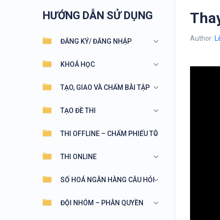
HƯỚNG DẪN SỬ DỤNG
Thay
Author:
L
ĐĂNG KÝ/ ĐĂNG NHẬP
KHOÁ HỌC
TẠO, GIAO VÀ CHẤM BÀI TẬP
TẠO ĐỀ THI
THI OFFLINE – CHẤM PHIẾU TÔ
THI ONLINE
SỐ HOÁ NGÂN HÀNG CÂU HỎI
ĐỘI NHÓM – PHÂN QUYỀN