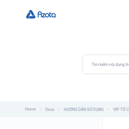
Home
Docs
HƯỚNG DẪN SỬ DỤNG
VIP TỔ 