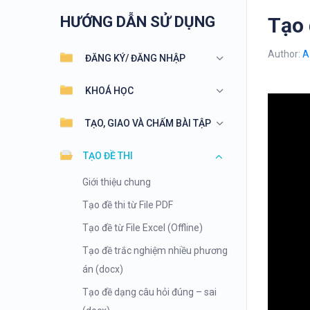
HƯỚNG DẪN SỬ DỤNG
Tạo 
Author:
A
ĐĂNG KÝ/ ĐĂNG NHẬP
KHOÁ HỌC
TẠO, GIAO VÀ CHẤM BÀI TẬP
TẠO ĐỀ THI
Giới thiệu chung
Tạo đề thi từ File PDF
Tạo đề từ File Excel (Offline)
Tạo đề trắc nghiệm nhiều phương
án (docx)
Tạo đề dạng câu hỏi đúng – sai