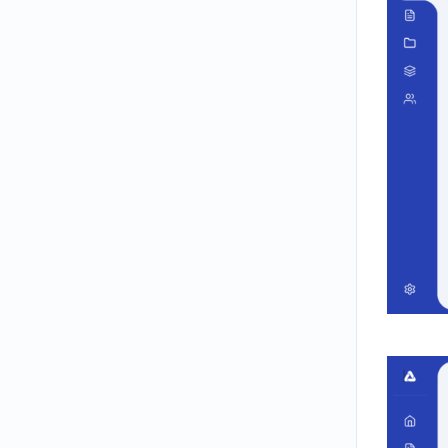
lực trên Azota
Tải xuống đề thi (Docx/ PDF/ Excel)
THI OFFLINE – CHẤM PHIẾU TÔ
THI ONLINE
SỐ HOÁ NGÂN HÀNG CÂU HỎI
ĐỘI NHÓM – PHÂN QUYỀN
QUẢN LÝ LỚP
HỌC SINH
CÂU HỎI THƯỜNG GẶP
LỖI THƯỜNG GẶP