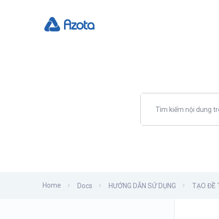
Home
Docs
HƯỚNG DẪN SỬ DỤNG
TẠO ĐỀ 