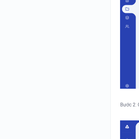
ỨNG DỤNG TÍNH NĂNG
VIP TỔ CHỨC
GÓI VIP – POINT
Bước 2: 