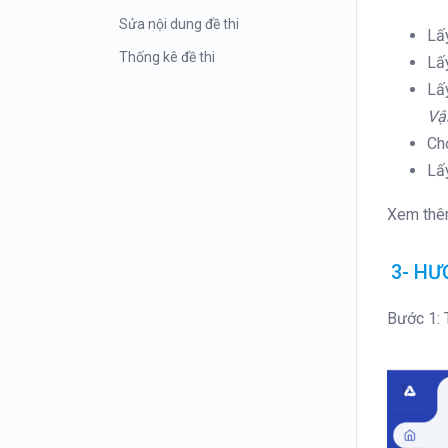
Sửa nội dung đề thi
Lấy
Thống kê đề thi
Lấ
Lấy
Tự động định dạng nội dung
Vậ
Kiểm tra chi tiết số câu/số đáp án
Chọ
của câu trong đề
Lấ
Xóa đề thi
Xem thê
Khôi phục đề đã xóa
Tạo đề trắc nghiệm có nhóm
3- H
Chèn hình ảnh trực tiếp vào câu hỏi
hoặc đáp án
Bước 1: 
Chèn code block trong màn editor
Đề mẫu môn tiếng Anh
Tạo đề thi từ file excel có tự luận
Hướng dẫn tạo đề thi Đánh giá năng