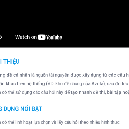
ỚI THIỆU
ng đề cá nhân
là nguồn tài nguyên được
xây dựng từ các câu hỏ
ồn khác trên hệ thống
(VD: kho đề chung của Azota), sau đó lưu 
n có thể sử dụng các câu hỏi này để
tạo nhanh đề thi, bài tập h
G DỤNG NỔI BẬT
 có thể linh hoạt lựa chọn và lấy câu hỏi theo nhiều hình thức: